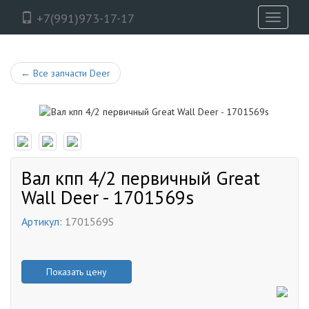
+7(991)973-17-17
Toggle
navigati
←
Все запчасти Deer
Вал кпп 4/2 первичный Great
Wall Deer - 1701569s
Артикул:
1701569S
Показать цену