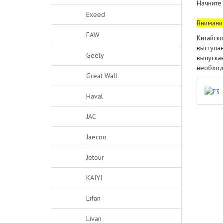
Начните
Exeed
Внимание
FAW
Китайск
выступа
Geely
выпуска
необход
Great Wall
Haval
JAC
Jaecoo
Jetour
KAIYI
Lifan
Livan