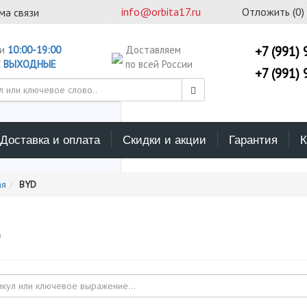
info@orbita17.ru
Отложить (
0
)
ма связи
ни
10:00-19:00
Доставляем
+7 (991) 
С
ВЫХОДНЫЕ
по всей России
+7 (991) 
Доставка и оплата
Скидки и акции
Гарантия
К
ерите каталог поиска
ая
BYD
D