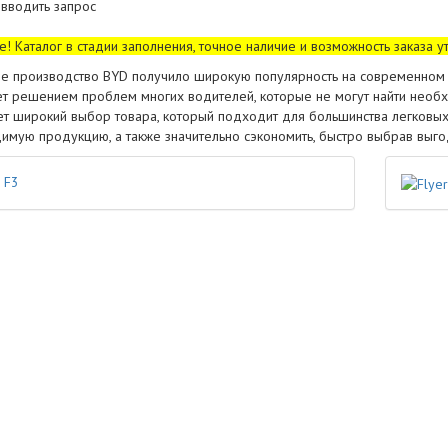
 вводить запрос
! Каталог в стадии заполнения, точное наличие и возможность заказа 
ое производство BYD получило широкую популярность на современном 
ет решением проблем многих водителей, которые не могут найти необ
ет широкий выбор товара, который подходит для большинства легковы
имую продукцию, а также значительно сэкономить, быстро выбрав выго
F3