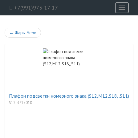
+7(991)973-17-17
Toggle
navigati
←
Фары Чери
Плафон подсветки номерного знака (S12,M12,S18,,S11)
S12-3717010