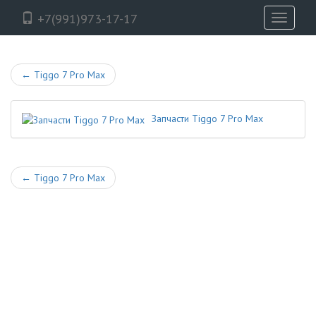
+7(991)973-17-17
Toggle
navigati
←
Tiggo 7 Pro Max
Запчасти Tiggo 7 Pro Max
←
Tiggo 7 Pro Max