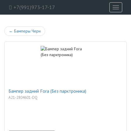
+7(991)973-17-17
Toggle
navigati
←
Бамперы Чери
Бампер задний Fora (Без парктроника)
A21-2804601-DQ