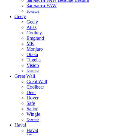
Запчасти FAW Bestune Besturn
Запчасти FAW
Больше
Geely
Geely
Atlas
Coolray
Emgrand
MK
Monjaro
Otaka
Tugella
Vision
Больше
Great Wall
Great Wall
Coolbear
Deer
Hover
Safe
Sailor
Wingle
Больше
Haval
Haval