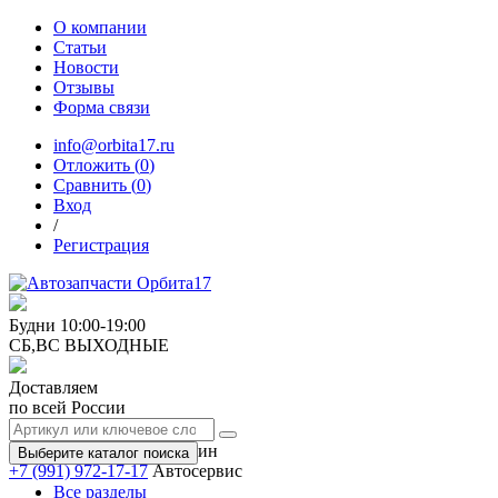
О компании
Статьи
Новости
Отзывы
Форма связи
info@orbita17.ru
Отложить (
0
)
Сравнить (
0
)
Вход
/
Регистрация
Будни
10:00-19:00
СБ,ВС
ВЫХОДНЫЕ
Доставляем
по всей России
+7 (991) 973-17-17
Магазин
Выберите каталог поиска
+7 (991) 972-17-17
Автосервис
Все разделы