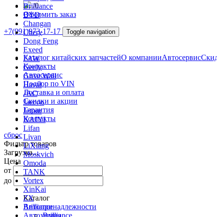
/
0
Brilliance
Оформить заказ
BYD
Changan
+7(991)973-17-17
Chery
Toggle navigation
Dong Feng
Exeed
Каталог китайских запчастей
О компании
Автосервис
Скид
FAW
Контакты
Geely
Автосервис
Great Wall
Подбор по VIN
Haval
Доставка и оплата
JAC
Скидки и акции
Jaecoo
Гарантия
Jetour
Контакты
KAIYI
Lifan
сброс
Livan
Фильтр товаров
LiXiang
Загрузка...
Moskvich
Цена
Omoda
от
TANK
до
Vortex
XinKai
ZX
Каталог
Автопринадлежности
Brilliance
Автохимия
Brilliance