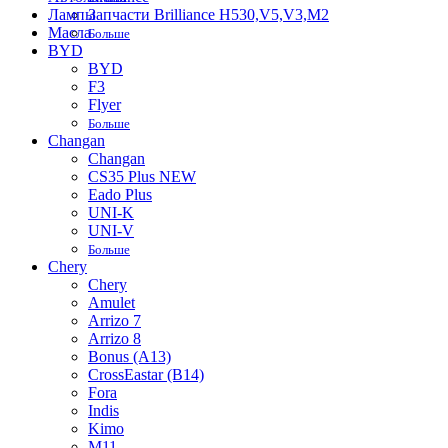
Лампы
Запчасти Brilliance H530,V5,V3,M2
Масла
Больше
BYD
BYD
F3
Flyer
Больше
Changan
Changan
CS35 Plus NEW
Eado Plus
UNI-K
UNI-V
Больше
Chery
Chery
Amulet
Arrizo 7
Arrizo 8
Bonus (A13)
CrossEastar (B14)
Fora
Indis
Kimo
M11