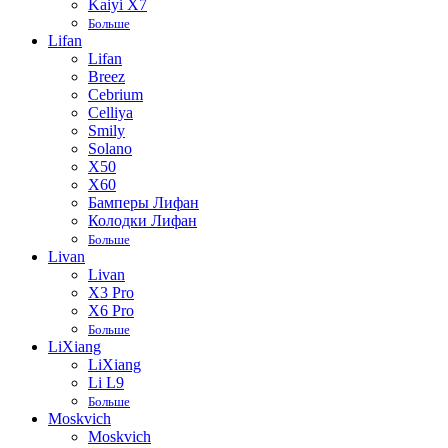
Kaiyi X7
Больше
Lifan
Lifan
Breez
Cebrium
Celliya
Smily
Solano
X50
X60
Бамперы Лифан
Колодки Лифан
Больше
Livan
Livan
X3 Pro
X6 Pro
Больше
LiXiang
LiXiang
Li L9
Больше
Moskvich
Moskvich