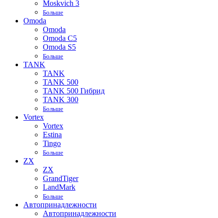
Moskvich 3
Больше
Omoda
Omoda
Omoda C5
Omoda S5
Больше
TANK
TANK
TANK 500
TANK 500 Гибрид
TANK 300
Больше
Vortex
Vortex
Estina
Tingo
Больше
ZX
ZX
GrandTiger
LandMark
Больше
Автопринадлежности
Автопринадлежности