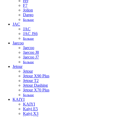
H9
F7
Jolion
Dargo
Больше
JAC
JAC
JAC JS6
Больше
Jaecoo
Jaecoo
Jaecoo J8
Jaecoo J7
Больше
Jetour
Jetour
Jetour X90 Plus
Jetour T2
Jetour Dashing
Jetour X70 Plus
Больше
KAIYI
KAIYI
Kaiyi E5
Kaiyi X3