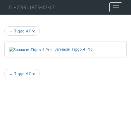
+7(991)973-17-17
Toggle
navigati
←
Tiggo 4 Pro
Запчасти Tiggo 4 Pro
←
Tiggo 4 Pro