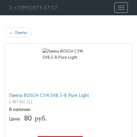
+7(991)973-17-17
Toggle
navigati
←
Лампы
Лампа BOSCH C5W SV8,5-8 Pure Light
1 987 302 211
В наличии
80
руб.
Цена: