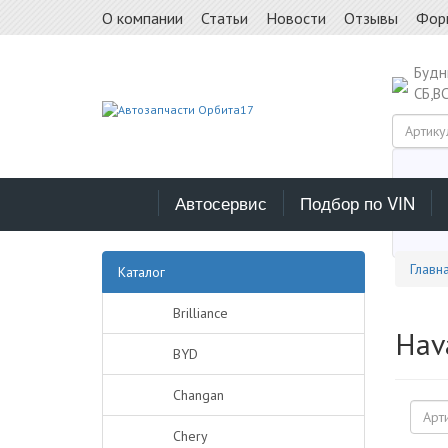
О компании
Статьи
Новости
Отзывы
Фор
Буд
СБ,В
Автосервис
Подбор по VIN
Выб
Главн
Каталог
Brilliance
Hav
BYD
Changan
Chery