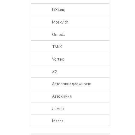
LiXiang
Moskvich
Omoda
TANK
Vortex
ZX
Автопринадлежности
Автохимия
Лампы
Масла