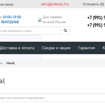
info@orbita17.ru
Отложить (
0
)
ма связи
ни
10:00-19:00
Доставляем
+7 (991) 
С
ВЫХОДНЫЕ
по всей России
+7 (991) 
Доставка и оплата
Скидки и акции
Гарантия
К
ерите каталог поиска
ая
Haval
al