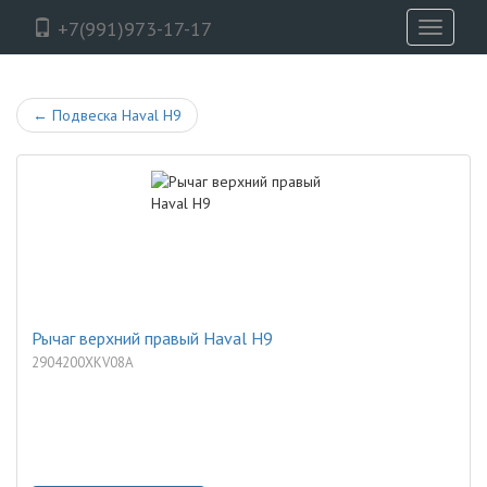
+7(991)973-17-17
Toggle
navigati
←
Подвеска Haval H9
Рычаг верхний правый Haval H9
2904200XKV08A