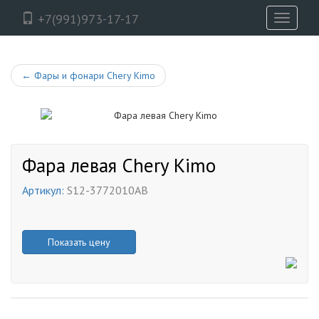
+7(991)973-17-17
Toggle
navigati
←
Фары и фонари Chery Kimo
Фара левая Chery Kimo
Артикул:
S12-3772010AB
Показать цену