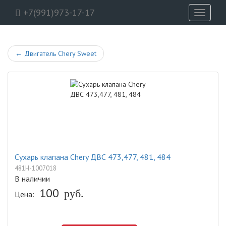
+7(991)973-17-17
Toggle
navigati
←
Двигатель Chery Sweet
Сухарь клапана Chery ДВС 473,477, 481, 484
481H-1007018
В наличии
100
Цена:
руб.