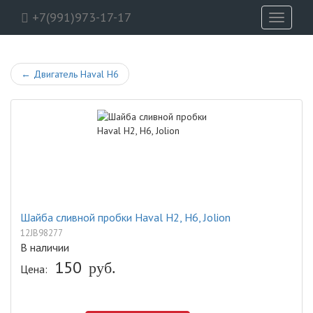
+7(991)973-17-17
Toggle
navigati
←
Двигатель Haval H6
Шайба сливной пробки Haval H2, H6, Jolion
12JB98277
В наличии
150
Цена:
руб.