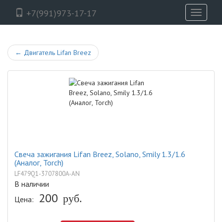
+7(991)973-17-17
Toggle
navigati
←
Двигатель Lifan Breez
Свеча зажигания Lifan Breez, Solano, Smily 1.3/1.6
(Аналог, Torch)
LF479Q1-3707800A-AN
В наличии
200
руб.
Цена: