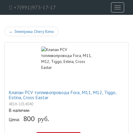
+7(991)973-17-17
Toggle
navigati
←
Электрика Chery Kimo
Клапан PCV топливопровода Fora, M11, M12, Tiggo,
Estina, Cross Eastar
481H-1014040
В наличии
800
руб.
Цена: