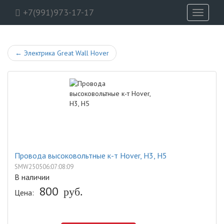
+7(991)973-17-17
Toggle
navigati
←
Электрика Great Wall Hover
Провода высоковольтные к-т Hover, H3, H5
SMW250506:07:08:09
В наличии
800
руб.
Цена: