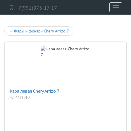
+7(991)973-17-17
Toggle
navigati
←
Фары и фонари Chery Arrizo 7
Фара левая Chery Arrizo 7
J42-4421010