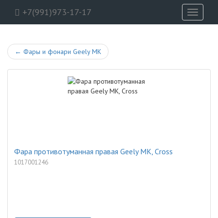
+7(991)973-17-17
Toggle
navigati
←
Фары и фонари Geely MK
Фара противотуманная правая Geely MK, Cross
1017001246