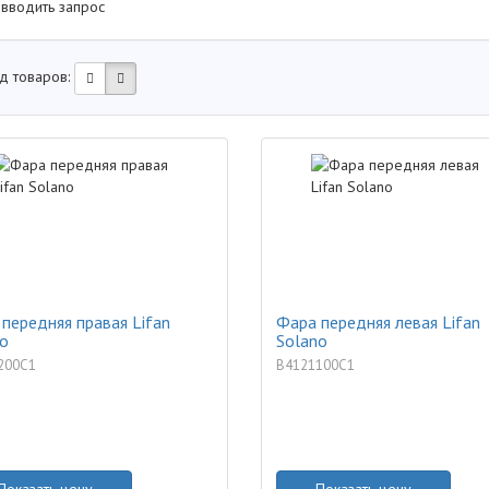
 вводить запрос
д товаров:
передняя правая Lifan
Фара передняя левая Lifan
o
Solano
200C1
B4121100C1