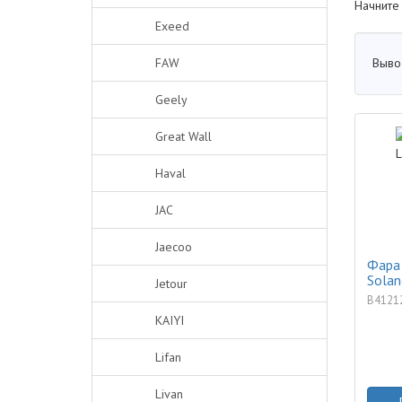
Начните
Exeed
Выво
FAW
Geely
Great Wall
Haval
JAC
Jaecoo
Фара 
Solan
Jetour
B4121
KAIYI
Lifan
Livan