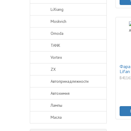
LiXiang
Moskvich
Omoda
TANK
Vortex
Фара
ZX
Lifan
B4116
Автопринадлежности
Автохимия
Лампы
Масла