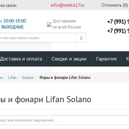
info@orbita17.ru
Отложить (
0
)
ма связи
ни
10:00-19:00
Доставляем
+7 (991) 
С
ВЫХОДНЫЕ
по всей России
+7 (991) 
Доставка и оплата
Скидки и акции
Гарантия
К
ерите каталог поиска
ая
Lifan
Solano
Фары и фонари Lifan Solano
ы и фонари Lifan Solano