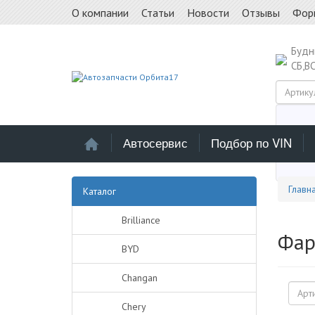
О компании
Статьи
Новости
Отзывы
Фор
Буд
СБ,В
Автосервис
Подбор по VIN
Выб
Главн
Каталог
Brilliance
Фар
BYD
Changan
Chery