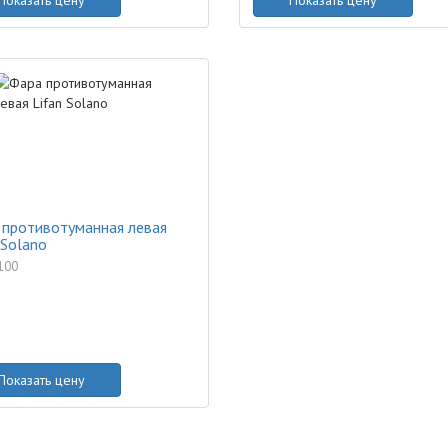
Показать цену
Показать цену
 противотуманная левая
 Solano
100
Показать цену