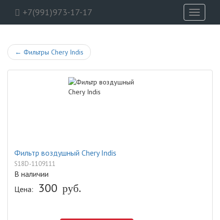
+7(991)973-17-17
Toggle
navigati
←
Фильтры Chery Indis
Фильтр воздушный Chery Indis
S18D-1109111
В наличии
300
руб.
Цена: