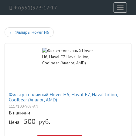
+7(991)973-17-17
Toggle
navigati
←
Фильтры Hover H6
Фильтр топливный Hover H6, Haval F7, Haval Jolion,
Coolbear (Аналог, AMD)
1117100-V08-AN
В наличии
500
руб.
Цена: