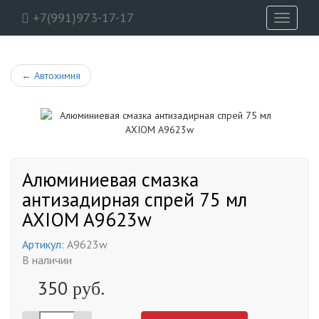
+7(991)973-17-17
Toggle
navigati
←
Автохимия
Алюминиевая смазка
антизадирная спрей 75 мл
AXIOM A9623w
Артикул:
A9623w
В наличии
350
руб.