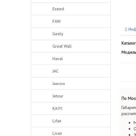
Exeed
FAW
Инф
Geely
Каталог
Great Wall
Модель
Haval
JAC
Jaecoo
Jetour
По Моск
Габарит
KAIYI
рассчит
Lifan
М
О
Livan
Э