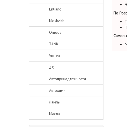
Э
LiXiang
По Росс
Moskvich
Т
П
Omoda
Самовы
TANK
М
Vortex
ZX
Автопринадлежности
Автохимия
Лампы
Масла