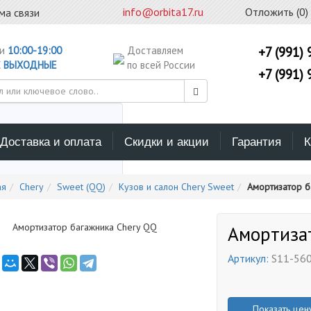
info@orbita17.ru
Отложить (
0
)
ма связи
ни
10:00-19:00
Доставляем
+7 (991) 
С
ВЫХОДНЫЕ
по всей России
+7 (991) 
Доставка и оплата
Скидки и акции
Гарантия
К
ерите каталог поиска
ая
Chery
Sweet (QQ)
Кузов и салон Chery Sweet
Амортизатор б
Амортиза
Артикул:
S11-56
Показать цен