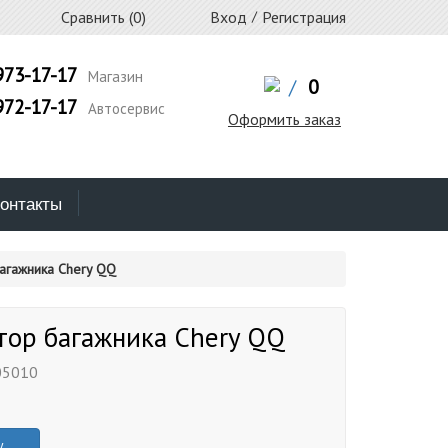
Сравнить (
0
)
Вход
/
Регистрация
973-17-17
Магазин
/
0
972-17-17
Автосервис
Оформить заказ
онтакты
агажника Chery QQ
тор багажника Chery QQ
05010
у