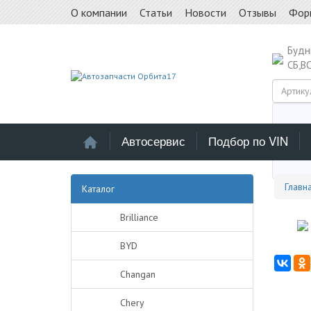
О компании
Статьи
Новости
Отзывы
Фор
Буд
СБ,В
Автосервис
Подбор по VIN
Выб
Главн
Каталог
Brilliance
BYD
Changan
Chery