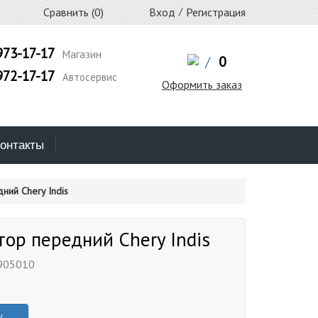
Сравнить (
0
)
Вход
/
Регистрация
973-17-17
Магазин
/
0
972-17-17
Автосервис
Оформить заказ
онтакты
ний Chery Indis
ор передний Chery Indis
905010
у