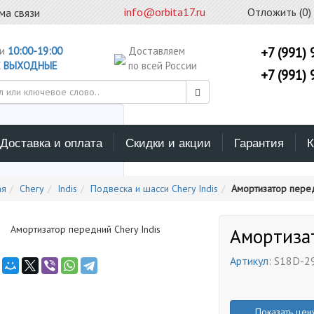
info@orbita17.ru
Отложить (
0
)
ма связи
ни
10:00-19:00
Доставляем
+7 (991) 
С
ВЫХОДНЫЕ
по всей России
+7 (991) 
Доставка и оплата
Скидки и акции
Гарантия
К
ерите каталог поиска
ая
Chery
Indis
Подвеска и шасси Chery Indis
Амортизатор перед
Амортизат
Артикул:
S18D-2
Показать цен