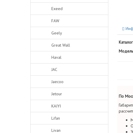
Exeed
FAW
Инф
Geely
Каталог
Great Wall
Модель
Haval
JAC
Jaecoo
Jetour
По Моск
Габарит
KAIYI
рассчит
Lifan
М
О
Livan
Э