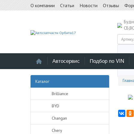
О компании
Статьи
Новости
Отзывы
Фор
Буд
СБ,В
Автосервис
Подбор по VIN
Выб
Главн
Каталог
Brilliance
BYD
Changan
Chery