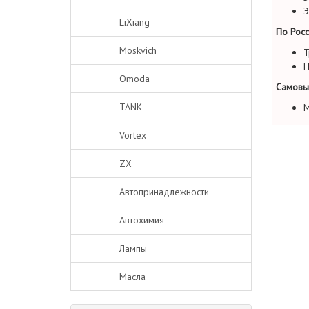
Э
LiXiang
По Росс
Moskvich
Т
П
Omoda
Самовы
TANK
М
Vortex
ZX
Автопринадлежности
Автохимия
Лампы
Масла