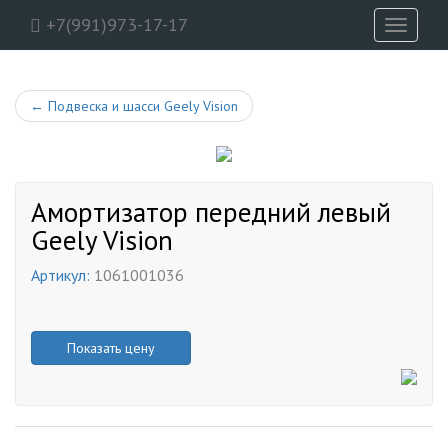
+7(991)973-17-17
Toggle
navigati
←
Подвеска и шасси Geely Vision
Амортизатор передний левый
Geely Vision
Артикул:
1061001036
Показать цену