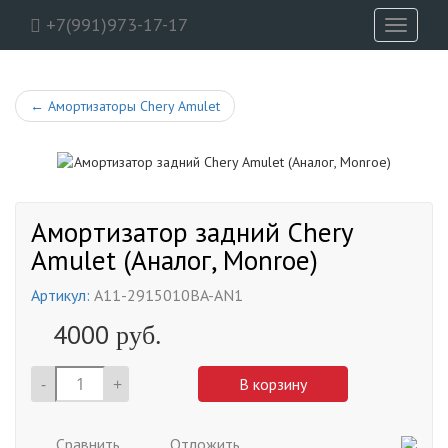
+7(991)973-17-17
Toggle
navigati
←
Амортизаторы Chery Amulet
Амортизатор задний Chery
Amulet (Аналог, Monroe)
Артикул:
A11-2915010BA-AN1
4000
руб.
-
+
В корзину
Сравнить
Отложить