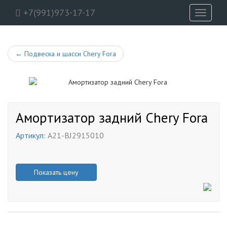
+7(991)973-17-17
Toggle
navigati
←
Подвеска и шасси Chery Fora
Амортизатор задний Chery Fora
Артикул:
A21-BJ2915010
Показать цену