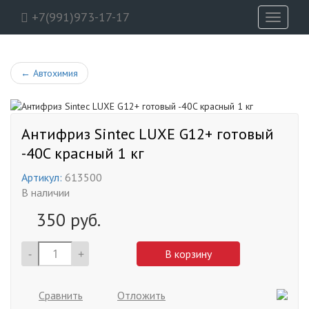
+7(991)973-17-17
Toggle
navigati
←
Автохимия
Антифриз Sintec LUXE G12+ готовый
-40C красный 1 кг
Артикул:
613500
В наличии
350
руб.
-
+
В корзину
Сравнить
Отложить