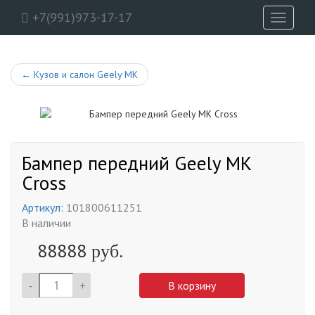
+7(991)973-17-17
Toggle
navigati
←
Кузов и салон Geely MK
Бампер передний Geely MK
Cross
Артикул:
101800611251
В наличии
88888
руб.
-
+
В корзину