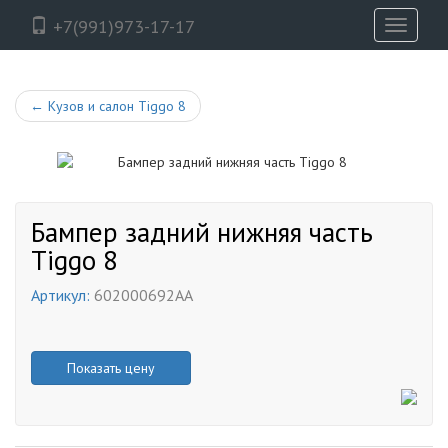
+7(991)973-17-17
Toggle
navigati
←
Кузов и салон Tiggo 8
Бампер задний нижняя часть
Tiggo 8
Артикул:
602000692AA
Показать цену