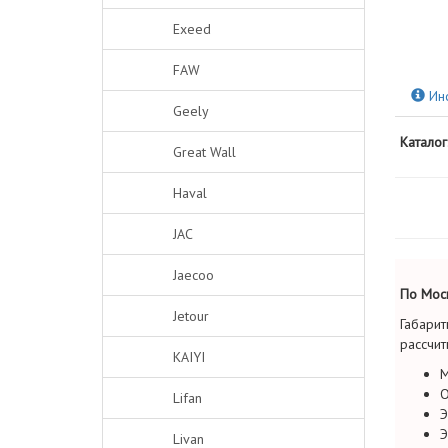
Exeed
FAW
Ин
Geely
Каталог
Great Wall
Haval
JAC
Jaecoo
По Моск
Jetour
Габарит
рассчит
KAIYI
М
О
Lifan
Э
Э
Livan