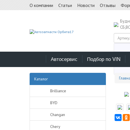
О компании
Статьи
Новости
Отзывы
Фор
Буд
СБ,В
Автосервис
Подбор по VIN
Выб
Главн
Каталог
Brilliance
BYD
Changan
Chery