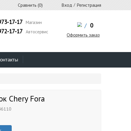
Сравнить (
0
)
Вход
/
Регистрация
973-17-17
Магазин
/
0
972-17-17
Автосервис
Оформить заказ
онтакты
ок Chery Fora
46110
у