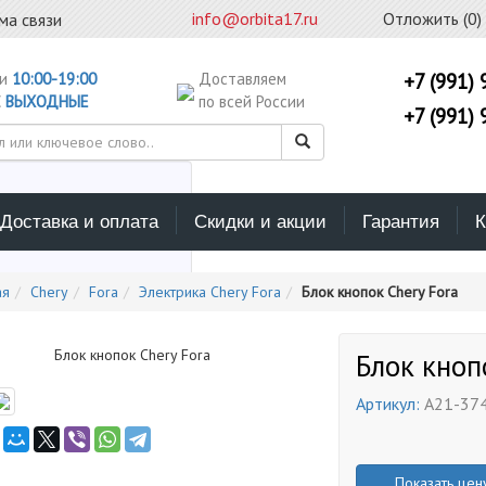
info@orbita17.ru
Отложить (
0
)
ма связи
ни
10:00-19:00
Доставляем
+7 (991) 
С
ВЫХОДНЫЕ
по всей России
+7 (991) 
Доставка и оплата
Скидки и акции
Гарантия
К
ерите каталог поиска
ая
Chery
Fora
Электрика Chery Fora
Блок кнопок Chery Fora
Блок кноп
Артикул:
A21-37
Показать цен