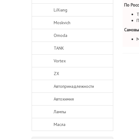
По Росс
LiXiang
Т
П
Moskvich
Самовы
Omoda
М
TANK
Vortex
ZX
Автопринадлежности
Автохимия
Лампы
Масла