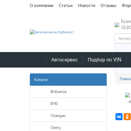
О компании
Статьи
Новости
Отзывы
Фор
Буд
СБ,В
Автосервис
Подбор по VIN
Выб
Главн
Каталог
Brilliance
BYD
Changan
Chery