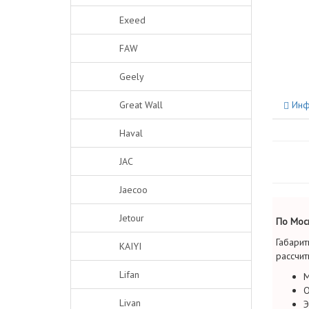
Exeed
FAW
Geely
Great Wall
Инф
Haval
JAC
Jaecoo
Jetour
По Моск
Габарит
KAIYI
рассчит
Lifan
М
О
Livan
Э