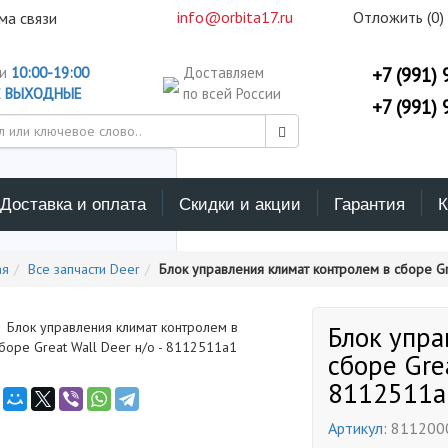
info@orbita17.ru
Отложить (
0
)
ма связи
ни
10:00-19:00
Доставляем
+7 (991) 
С
ВЫХОДНЫЕ
по всей России
+7 (991) 
Доставка и оплата
Скидки и акции
Гарантия
К
ерите каталог поиска
ая
Все запчасти Deer
Блок управления климат контролем в сборе Gr
Блок упра
сборе Grea
8112511a
Артикул:
811200