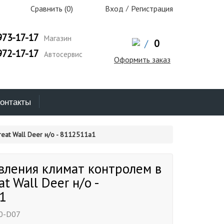
Сравнить (
0
)
Вход
/
Регистрация
973-17-17
Магазин
/
0
972-17-17
Автосервис
Оформить заказ
онтакты
eat Wall Deer н/о - 8112511a1
вления климат контролем в
t Wall Deer н/о -
1
0-D07