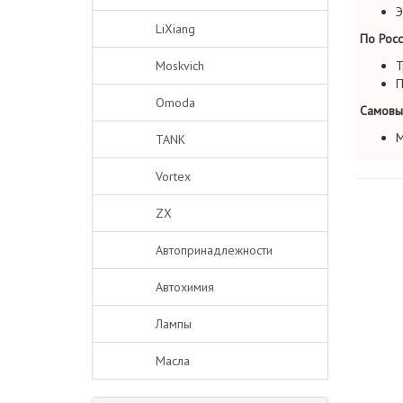
Э
LiXiang
По Росс
Moskvich
Т
П
Omoda
Самовы
М
TANK
Vortex
ZX
Автопринадлежности
Автохимия
Лампы
Масла