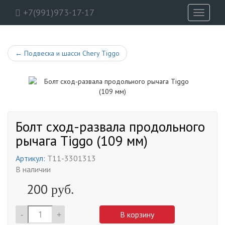
+7(991)973-17-17
Toggle
navigati
←
Подвеска и шасси Chery Tiggo
Болт сход-развала продольного
рычага Tiggo (109 мм)
Артикул:
T11-3301313
В наличии
200
руб.
-
+
В корзину