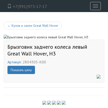
+7(991)973-17-17
Toggle
navigati
←
Кузов и салон Great Wall Hover
Брызговик заднего колеса левый
Great Wall Hover, H3
Артикул:
2804305-K00
Показать цену