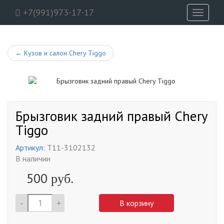
+7(991)973-17-17
Toggle
navigati
←
Кузов и салон Chery Tiggo
Брызговик задний правый Chery
Tiggo
Артикул:
T11-3102132
В наличии
500
руб.
-
+
В корзину