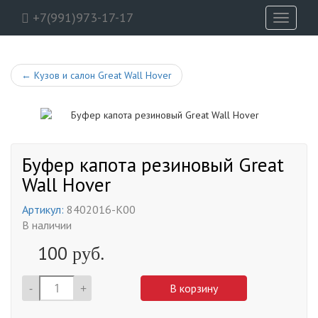
+7(991)973-17-17
Toggle
navigati
←
Кузов и салон Great Wall Hover
Буфер капота резиновый Great
Wall Hover
Артикул:
8402016-K00
В наличии
100
руб.
-
+
В корзину