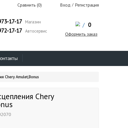
Сравнить (
0
)
Вход
/
Регистрация
973-17-17
Магазин
/
0
972-17-17
Автосервис
Оформить заказ
онтакты
я Chery Amulet,Bonus
сцепления Chery
onus
02070