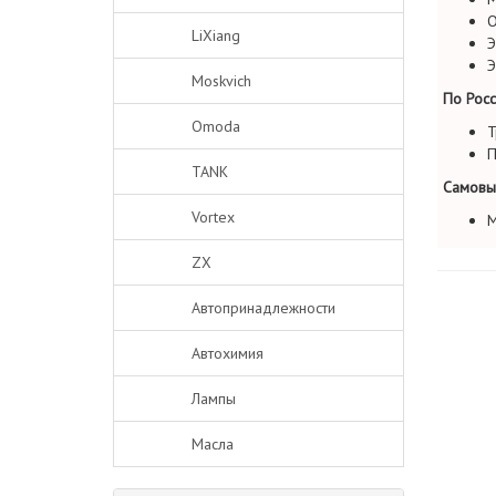
О
LiXiang
Э
Э
Moskvich
По Росс
Omoda
Т
П
TANK
Самовы
Vortex
М
ZX
Автопринадлежности
Автохимия
Лампы
Масла