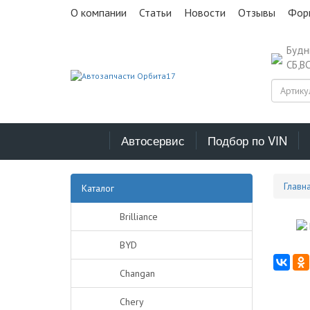
О компании
Статьи
Новости
Отзывы
Фор
Буд
СБ,В
Автосервис
Подбор по VIN
Главн
Каталог
Brilliance
BYD
Changan
Chery