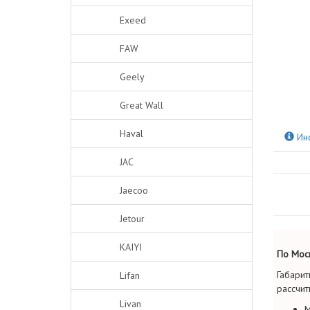
Exeed
FAW
Geely
Great Wall
Haval
Ин
JAC
Jaecoo
Jetour
KAIYI
По Моск
Габарит
Lifan
рассчит
Livan
М