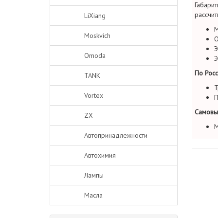
Габарит
рассчит
LiXiang
М
Moskvich
О
Э
Omoda
Э
По Росс
TANK
Т
Vortex
П
Самовы
ZX
М
Автопринадлежности
Автохимия
Лампы
Масла