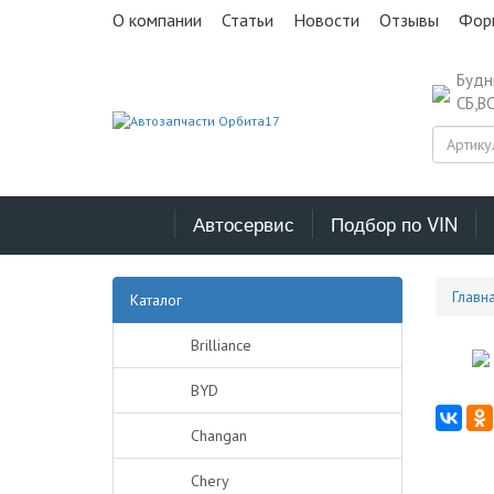
О компании
Статьи
Новости
Отзывы
Фор
Буд
СБ,В
Автосервис
Подбор по VIN
Главн
Каталог
Brilliance
BYD
Changan
Chery