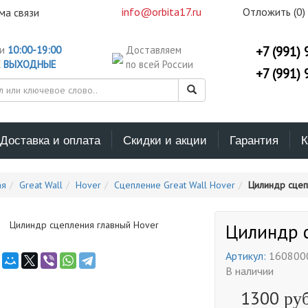
info@orbita17.ru
Отложить (
0
)
ма связи
ни
10:00-19:00
Доставляем
+7 (991) 
С
ВЫХОДНЫЕ
по всей России
+7 (991) 
Доставка и оплата
Скидки и акции
Гарантия
К
ая
Great Wall
Hover
Сцепление Great Wall Hover
Цилиндр сцеп
Цилиндр 
Артикул:
160800
В наличии
1300
руб