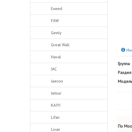
Exeed
FAW
Geely
Great Wall
Ин
Haval
Группа
:
JAC
Раздел
:
Jaecoo
Модель
Jetour
KAIYI
Lifan
По Моск
Livan