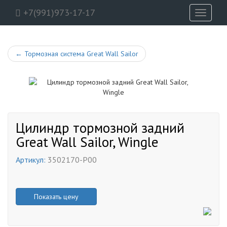
+7(991)973-17-17
Toggle
navigati
←
Тормозная система Great Wall Sailor
Цилиндр тормозной задний
Great Wall Sailor, Wingle
Артикул:
3502170-P00
Показать цену