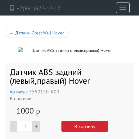
+7(991)973-17-17
Toggle
navigati
←
Датчики Great Wall Hover
Датчик ABS задний
(левый,правый) Hover
Артикул:
3550150-K00
В наличии
1000
p
-
+
В корзину