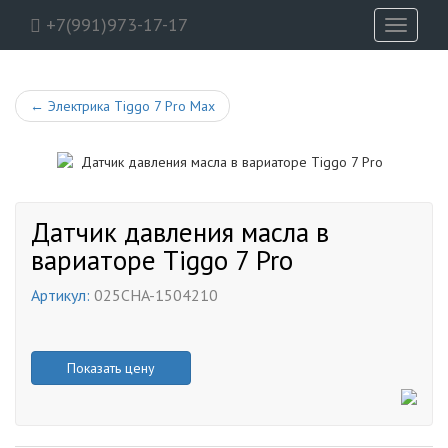
+7(991)973-17-17
Toggle
navigati
←
Электрика Tiggo 7 Pro Max
Датчик давления масла в
вариаторе Tiggo 7 Pro
Артикул:
025CHA-1504210
Показать цену