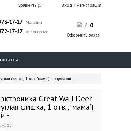
Сравнить (
0
)
Вход
/
Регистрация
973-17-17
Магазин
/
0
972-17-17
Автосервис
Оформить заказ
онтакты
углая фишка, 1 отв., 'мама') с пружиной -
рктроника Great Wall Deer
руглая фишка, 1 отв., 'мама')
й -
0-D07