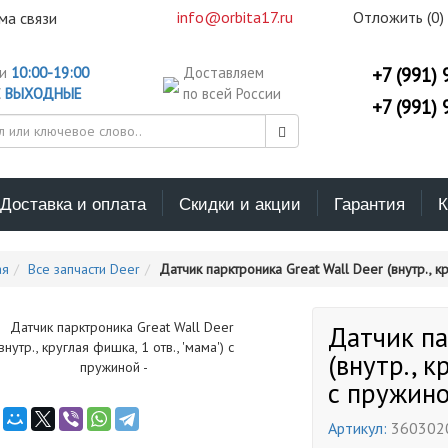
info@orbita17.ru
Отложить (
0
)
ма связи
ни
10:00-19:00
Доставляем
+7 (991) 
С
ВЫХОДНЫЕ
по всей России
+7 (991) 
Доставка и оплата
Скидки и акции
Гарантия
К
ая
Все запчасти Deer
Датчик парктроника Great Wall Deer (внутр., кр
Датчик па
(внутр., к
с пружино
Артикул:
360302