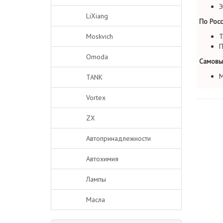
Э
LiXiang
По Росс
Moskvich
Т
П
Omoda
Самовы
М
TANK
Vortex
ZX
Автопринадлежности
Автохимия
Лампы
Масла