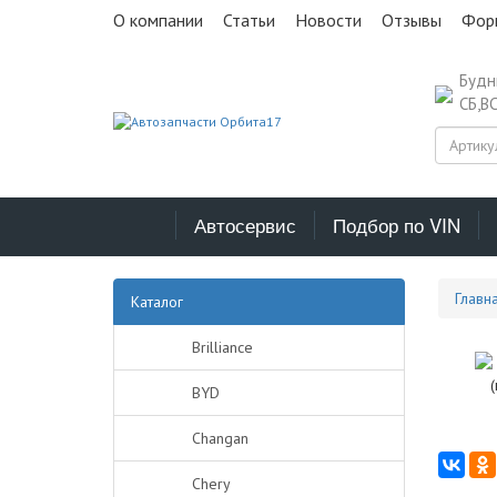
О компании
Статьи
Новости
Отзывы
Фор
Буд
СБ,В
Автосервис
Подбор по VIN
Главн
Каталог
Brilliance
BYD
Changan
Chery