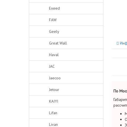
Exeed
FAW
Geely
Great Wall
Инф
Haval
JAC
Jaecoo
Jetour
По Моск
Габарит
KAIYI
рассчит
Lifan
М
О
Livan
Э