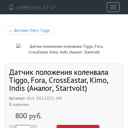
+7(991)973-17-17
Toggle
navigati
←
Датчики Chery Tiggo
Датчик положения коленвала
Tiggo, Fora, CrossEastar, Kimo,
Indis (Аналог, Startvolt)
Артикул:
A11-3611021-AN
В наличии
800
руб.