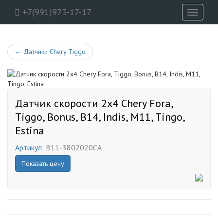
+7(991)973-17-17
Toggle
navigati
←
Датчики Chery Tiggo
Датчик скорости 2x4 Chery Fora,
Tiggo, Bonus, B14, Indis, M11, Tingo,
Estina
Артикул:
B11-3802020CA
Показать цену