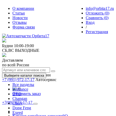
О компании
info@orbita17.ru
Статьи
Отложить (
0
)
Новости
Сравнить (
0
)
Отзывы
Вход
Форма связи
/
Регистрация
Будни
10:00-19:00
СБ,ВС
ВЫХОДНЫЕ
Доставляем
по всей России
+7 (991) 973-17-17
Магазин
Выберите каталог поиска
+7 (991) 972-17-17
Автосервис
Все разделы
/
0
Brilliance
Оформить заказ
BYD
Changan
+7(991)973-17-17
Chery
Toggle
Dong Feng
navigation
Exeed
Каталог китайских запчастей
О