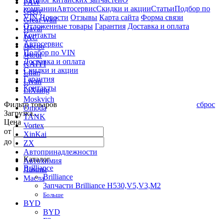
FAW
компании
Автосервис
Скидки и акции
Статьи
Подбор по
Geely
VIN
Новости
Отзывы
Карта сайта
Форма связи
Great Wall
Отложенные товары
Гарантия
Доставка и оплата
Haval
Контакты
JAC
Автосервис
Jaecoo
Подбор по VIN
Jetour
Доставка и оплата
KAIYI
Скидки и акции
Lifan
Гарантия
Livan
Контакты
LiXiang
Moskvich
Фильтр товаров
сброс
Omoda
Загрузка...
TANK
Цена
Vortex
от
XinKai
до
ZX
Автопринадлежности
Каталог
Автохимия
Brilliance
Лампы
Brilliance
Масла
Запчасти Brilliance H530,V5,V3,M2
Больше
BYD
BYD