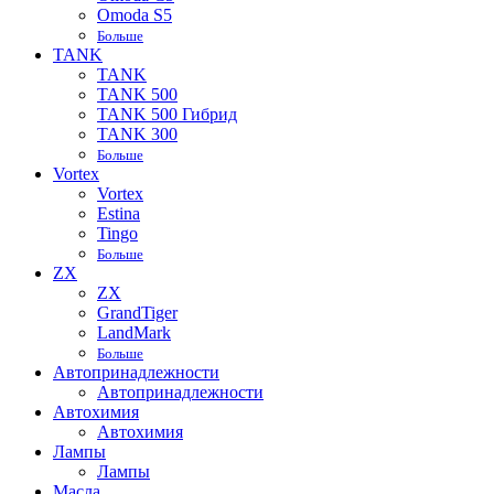
Omoda S5
Больше
TANK
TANK
TANK 500
TANK 500 Гибрид
TANK 300
Больше
Vortex
Vortex
Estina
Tingo
Больше
ZX
ZX
GrandTiger
LandMark
Больше
Автопринадлежности
Автопринадлежности
Автохимия
Автохимия
Лампы
Лампы
Масла