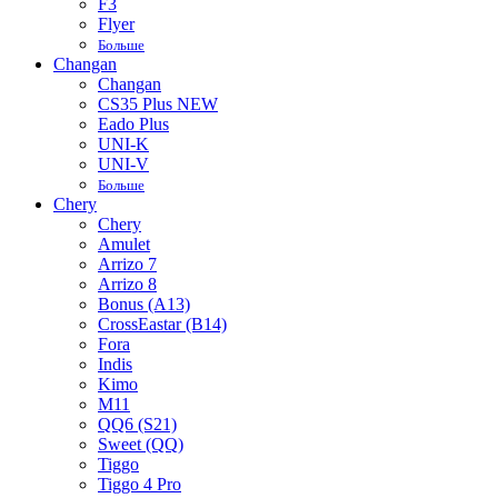
F3
Flyer
Больше
Changan
Changan
CS35 Plus NEW
Eado Plus
UNI-K
UNI-V
Больше
Chery
Chery
Amulet
Arrizo 7
Arrizo 8
Bonus (A13)
CrossEastar (B14)
Fora
Indis
Kimo
M11
QQ6 (S21)
Sweet (QQ)
Tiggo
Tiggo 4 Pro