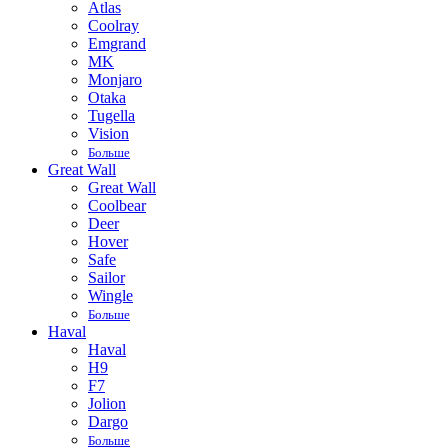
Atlas
Coolray
Emgrand
MK
Monjaro
Otaka
Tugella
Vision
Больше
Great Wall
Great Wall
Coolbear
Deer
Hover
Safe
Sailor
Wingle
Больше
Haval
Haval
H9
F7
Jolion
Dargo
Больше