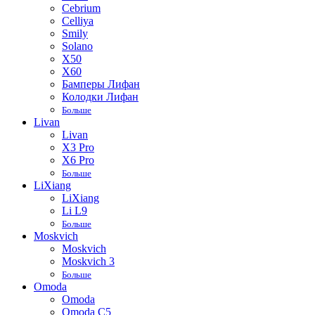
Cebrium
Celliya
Smily
Solano
X50
X60
Бамперы Лифан
Колодки Лифан
Больше
Livan
Livan
X3 Pro
X6 Pro
Больше
LiXiang
LiXiang
Li L9
Больше
Moskvich
Moskvich
Moskvich 3
Больше
Omoda
Omoda
Omoda C5