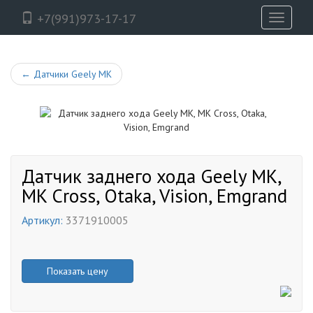
+7(991)973-17-17
Toggle
navigati
←
Датчики Geely MK
Датчик заднего хода Geely MK,
MK Cross, Otaka, Vision, Emgrand
Артикул:
3371910005
Показать цену