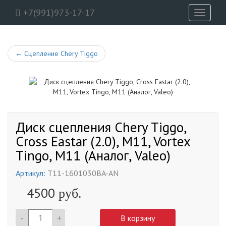
+7(991)973-17-17
Toggle
navigati
←
Сцепление Chery Tiggo
Диск сцепления Chery Tiggo,
Cross Eastar (2.0), M11, Vortex
Tingo, M11 (Аналог, Valeo)
Артикул:
T11-1601030BA-AN
4500
руб.
-
+
В корзину