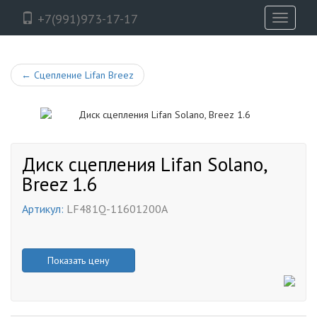
+7(991)973-17-17
Toggle
navigati
←
Сцепление Lifan Breez
Диск сцепления Lifan Solano,
Breez 1.6
Артикул:
LF481Q-11601200A
Показать цену