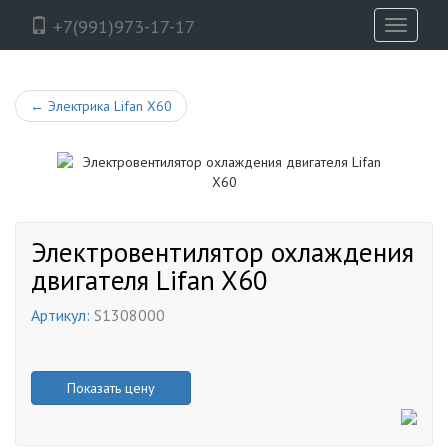
+7(991)973-17-17
Toggle
navigati
←
Электрика Lifan X60
Электровентилятор охлаждения
двигателя Lifan X60
Артикул:
S1308000
Показать цену