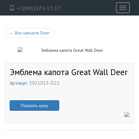
+7(991)973-17-17
Toggle
navigati
←
Все запчасти Deer
Эмблема капота Great Wall Deer
Артикул:
3921013-D22
Показать цену